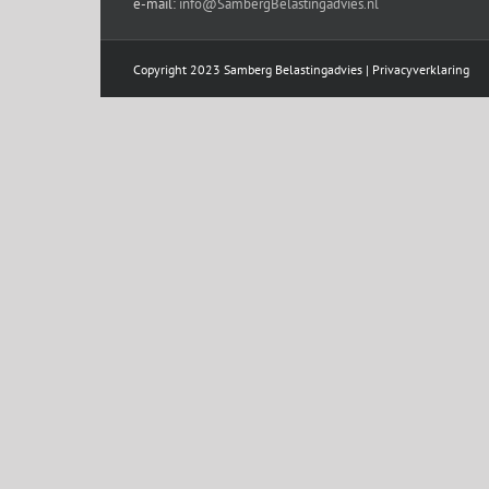
e-mail:
info@SambergBelastingadvies.nl
Copyright 2023 Samberg Belastingadvies |
Privacyverklaring