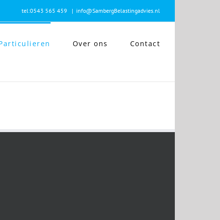
tel:0543 565 459
|
info@SambergBelastingadvies.nl
Particulieren
Over ons
Contact