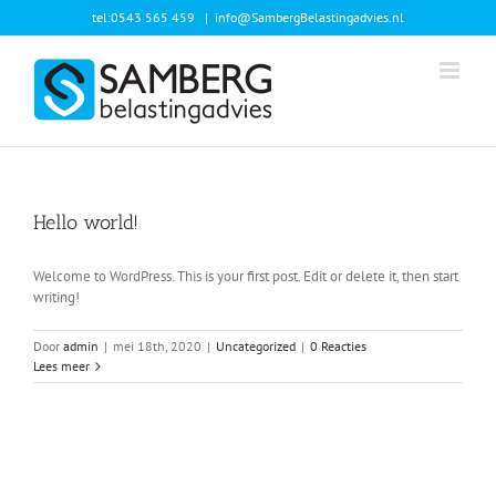
Ga
tel:0543 565 459
|
info@SambergBelastingadvies.nl
naar
inhoud
Hello world!
Welcome to WordPress. This is your first post. Edit or delete it, then start
writing!
Door
admin
|
mei 18th, 2020
|
Uncategorized
|
0 Reacties
Lees meer